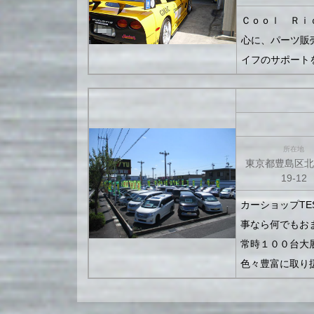
Ｃｏｏｌ Ｒｉ
心に、パーツ販
イフのサポート
所在地
東京都豊島区北
19-12
カーショップT
事なら何でもお
常時１００台大
色々豊富に取り