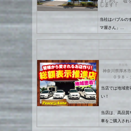
まじめに 嘘
します！
当社はバブルのず
マ屋さん」…
所在地
神奈川県厚木
０９８－
当店では地域密
い！
当店は、高品質
車をご購入され