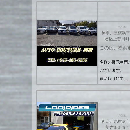
所在地
神奈川県横浜市
谷区上菅田町1
この度、横浜
多数の展示車両
ございます。
買い取りに力…
所在地
神奈川県横浜市
新吉田町５１