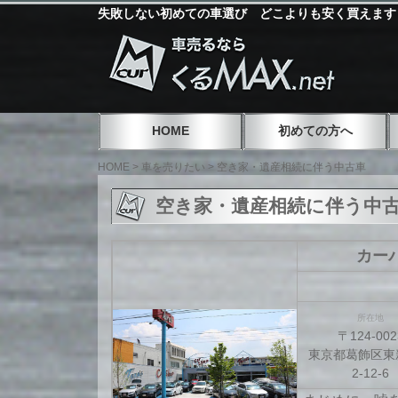
失敗しない初めての車選び どこよりも安く買えます
HOME
初めての方へ
HOME
>
車を売りたい
>
空き家・遺産相続に伴う中古車
空き家・遺産相続に伴う中
カーパ
所在地
〒124-002
東京都葛飾区東
2-12-6