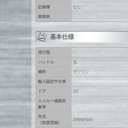
記録簿
なし
禁煙車
-
基本仕様
現行型
-
ハンドル
右
燃料
ガソリン
輸入認定中古車
-
ドア
2D
エコカー減税対
-
象車
年式
2004(H16)
（初度登録）