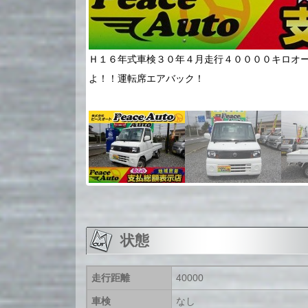
からでは手を抜きませ
Ｈ１６年式車検３０年４月走行４００００キロオ
大切なんです！！
よ！！運転席エアバック！
状態
走行距離
40000
車検
なし