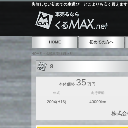
失敗しない初めての車選び どこよりも安く買えます
HOME
初めての方へ
HOME
>
掲載車両詳細
>
8
8
35
本体価格
万円
年式
走行距離
2004(H16)
40000km
株式会