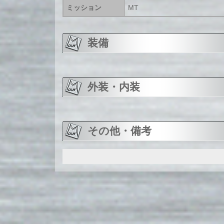
ミッション
MT
装備
外装・内装
その他・備考