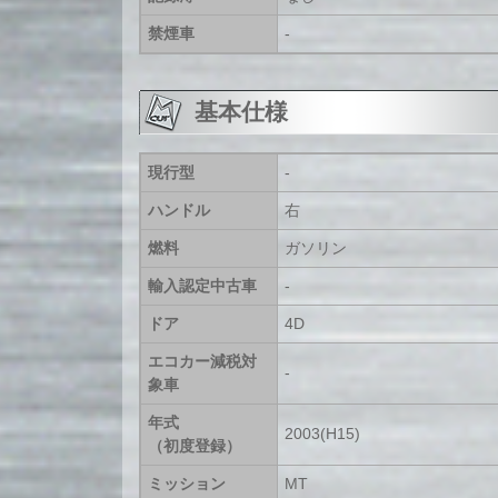
禁煙車
-
基本仕様
現行型
-
ハンドル
右
燃料
ガソリン
輸入認定中古車
-
ドア
4D
エコカー減税対
-
象車
年式
2003(H15)
（初度登録）
ミッション
MT