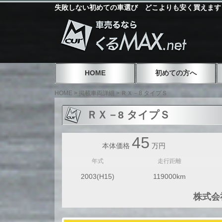
失敗しない初めての車選び どこよりも安く買えます
HOME
初めての方へ
HOME
>
掲載車両詳細
>
ＲＸ－8 タイプＳ
ＲＸ－8 タイプＳ
45
本体価格
万円
年式
走行距離
2003(H15)
119000km
株式会