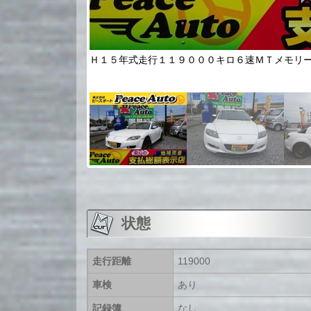
料無料です！！地域密
Ｈ１５年式走行１１９０００キロ６速ＭＴメモリ
状態
走行距離
119000
車検
あり
記録簿
なし